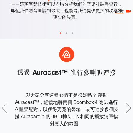
——這項智慧技術可以即時分析我們的音樂並調整聲音，
即使我們將音量調到最大，也能為我們提供更大的功率和
影片
更少的失真。
透過 Auracast™ 進行多喇叭連接
步
與大家分享這種心情不是很好嗎？ 藉助
恢
Auracast™，輕鬆地將兩個 Boombox 4 喇叭進行
立體聲配對，以獲得更寬的聲場，或可連接多個支
援 Auracast™ 的 JBL 喇叭，以相同的播放清單輻
射更大的範圍。
然
音