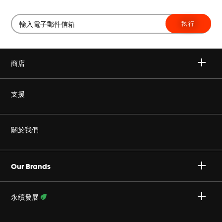
執行
商店
無線
支援
耳機
非仿冒
關於我們
家庭音響
授權經銷商
Harman Corporate
JBL Quantum 系列
Our Brands
產品支援
事業
Specialty Audio
永續發展
隱私政策
JBL 部落格