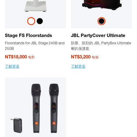
Stage FS Floorstands
JBL PartyCover Ultimate
Floorstands for JBL Stage 240B and
防塵、防刮的 JBL PartyBox Ultimate
250B
喇叭保護套
NT$18,000
NT$3,200
每對
每個
了解更多
了解更多