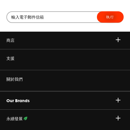
執行
商店
無線
支援
耳機
非仿冒
關於我們
家庭音響
授權經銷商
Harman Corporate
JBL Quantum 系列
Our Brands
產品支援
事業
Specialty Audio
永續發展
隱私政策
JBL 部落格