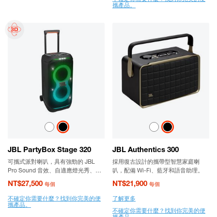
攜產品。
JBL PartyBox Stage 320
JBL Authentics 300
可攜式派對喇叭，具有強勁的 JBL
採用復古設計的攜帶型智慧家庭喇
Pro Sound 音效、自適應燈光秀、防
叭，配備 Wi-Fi、藍牙和語音助理。
潑水、可更換式電池、可伸縮把手和
NT$27,500
NT$21,900
每個
每個
滾輪
不確定你需要什麼？找到你完美的便
了解更多
攜產品。
不確定你需要什麼？找到你完美的便
攜產品。