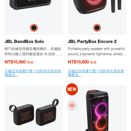
JBL BandBox Solo
JBL PartyBox Encore 2
輕巧的練習用擴音機與喇叭，具備能
Portable party speaker with powerful
即時分離人聲和樂器聲的 AI 技術，更
sound, a dynamic lightshow, wireless
擁有 JBL 磅礴音效。
digital mics, up to 15 hours playtime,
NT$10,900
NT$19,800
每個
每個
replaceable battery and a flexible
grab-and-go handle.
不確定你需要什麼？找到你完美的便
不確定你需要什麼？找到你完美的便
攜產品。
攜產品。