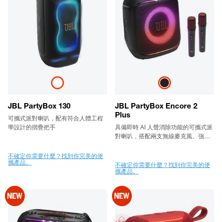
JBL PartyBox 130
JBL PartyBox Encore 2
Plus
可攜式派對喇叭，配有符合人體工程
學設計的摺疊把手
具備即時 AI 人聲消除功能的可攜式派
對喇叭，搭配兩支無線麥克風、強勁
的 JBL Pro 專業音效、動態燈光秀，
最長可達 15 小時的播放時間，支援可
不確定你需要什麼？找到你完美的便
攜產品。
更換電池，並配備靈活好提的隨行把
不確定你需要什麼？找到你完美的便
攜產品。
手，隨拿隨走、派對即刻開唱。