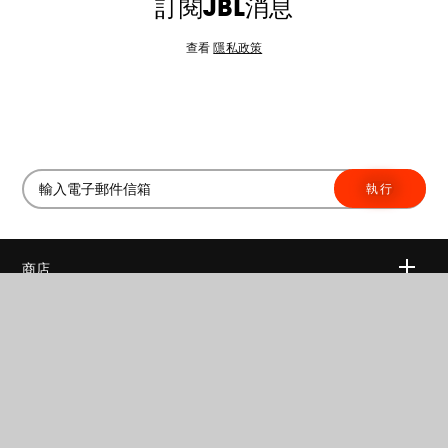
訂閱JBL消息
查看
隱私政策
執行
商店
無線
支援
耳機
非仿冒
關於我們
家庭音響
授權經銷商