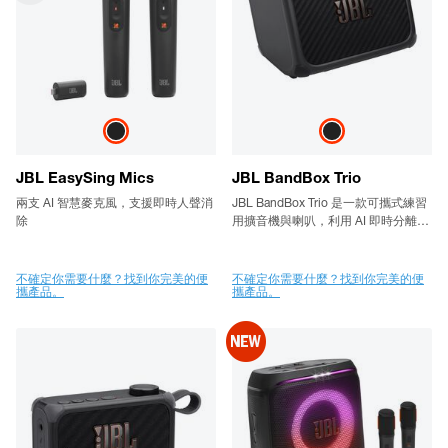
JBL EasySing Mics
JBL BandBox Trio
兩支 AI 智慧麥克風，支援即時人聲消
JBL BandBox Trio 是一款可攜式練習
除
用擴音機與喇叭，利用 AI 即時分離人
聲與樂器聲，輸出強勁的 JBL 音效，
並內建 4 聲道混音器、擴音機音色和
踏板效果。找不到樂團嗎？ 不用擔
不確定你需要什麼？找到你完美的便
不確定你需要什麼？找到你完美的便
攜產品。
攜產品。
心。