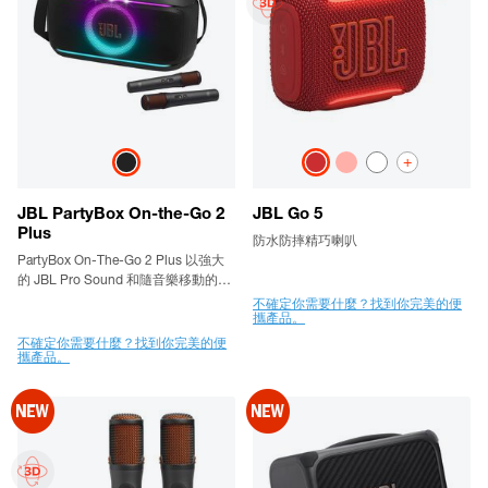
+
JBL PartyBox On-the-Go 2
JBL Go 5
Plus
防水防摔精巧喇叭
PartyBox On-The-Go 2 Plus 以強大
的 JBL Pro Sound 和隨音樂移動的燈
光秀點燃你的熱情。整個氛圍充滿著
不確定你需要什麼？找到你完美的便
攜產品。
清脆的高音、響亮的低音。EasySing
的智慧功能，例如從任何歌曲中即時
不確定你需要什麼？找到你完美的便
攜產品。
移除人聲的 AI 技術和高音調增強功
能，讓每首歌曲都成為你的名曲。防
潑水兼隨身攜帶設計備有肩背帶，能
播放長達 15 小時，讓派對隨時伴我們
左右。