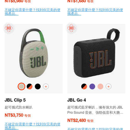
NT$5,980
NT$1,680
每個
每個
不確定你需要什麼？找到你完美的便
不確定你需要什麼？找到你完美的便
攜產品。
攜產品。
+
+
JBL Clip 5
JBL Go 4
超可攜式防水喇叭
超可攜式藍牙喇叭，擁有強大的 JBL
Pro Sound 音效、強勁低音和大膽的
NT$3,750
每個
風格。
NT$2,480
每個
不確定你需要什麼？找到你完美的便
攜產品。
不確定你需要什麼？找到你完美的便