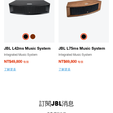
JBL L42ms Music System
JBL L75ms Music System
Integrated Music System
Integrated Music System
NT$49,800
NT$69,800
每個
每個
了解更多
了解更多
訂閱JBL消息