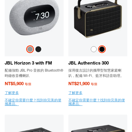
JBL Horizon 3 with FM
JBL Authentics 300
配備強勁 JBL Pro 音效的 Bluetooth®
採用復古設計的攜帶型智慧家庭喇
時鐘收音機喇叭
叭，配備 Wi-Fi、藍牙和語音助理。
NT$5,900
NT$21,900
每個
每個
了解更多
了解更多
不確定你需要什麼？找到你完美的便
不確定你需要什麼？找到你完美的便
攜產品。
攜產品。