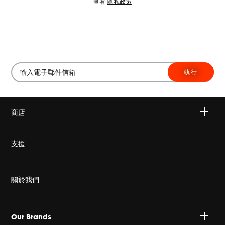
查看
隱私政策
執行
商店
無線
支援
耳機
非仿冒
關於我們
家庭音響
授權經銷商
Harman Corporate
JBL Quantum 系列
Our Brands