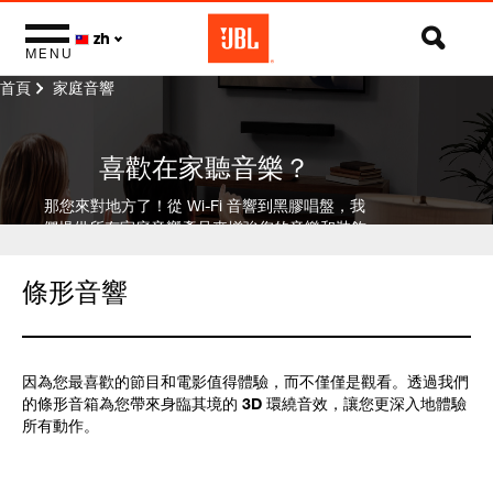
zh
MENU
首頁
家庭音響
喜歡在家聽音樂？
那您來對地方了！從 Wi-Fi 音響到黑膠唱盤，我
們提供所有家庭音響產品來增強您的音樂和裝飾
效果。
條形音響
因為您最喜歡的節目和電影值得體驗，而不僅僅是觀看。透過我們
的條形音箱為您帶來身臨其境的 3D 環繞音效，讓您更深入地體驗
所有動作。