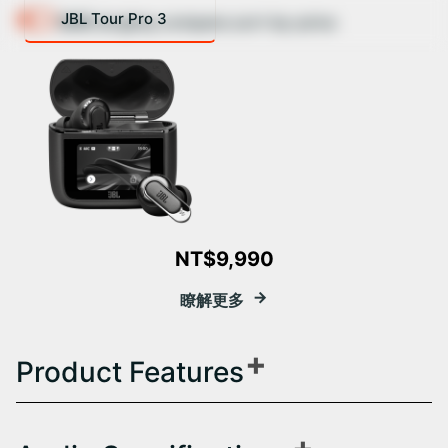
JBL Tour Pro 3
$MB.langkey.compare.sort-by-price
NT$9,990
瞭解更多
Product Features