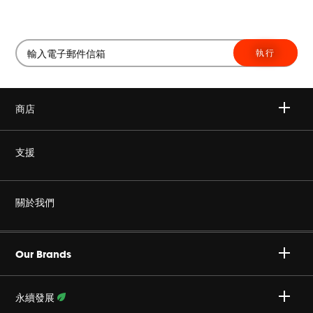
執行
商店
無線
支援
耳機
非仿冒
關於我們
家庭音響
授權經銷商
Harman Corporate
JBL Quantum 系列
Our Brands
產品支援
事業
Specialty Audio
永續發展