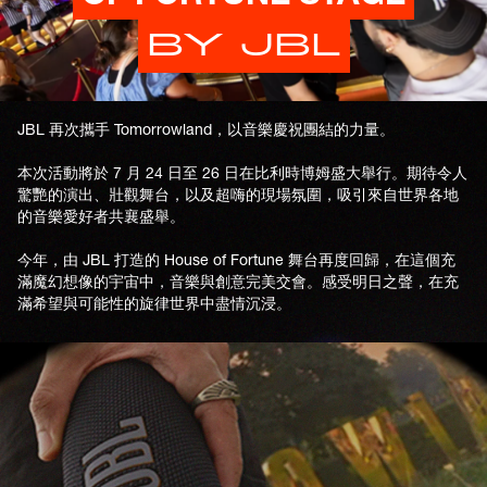
BY JBL
JBL 再次攜手 Tomorrowland，以音樂慶祝團結的力量。
本次活動將於 7 月 24 日至 26 日在比利時博姆盛大舉行。期待令人
驚艷的演出、壯觀舞台，以及超嗨的現場氛圍，吸引來自世界各地
的音樂愛好者共襄盛舉。
今年，由 JBL 打造的 House of Fortune 舞台再度回歸，在這個充
滿魔幻想像的宇宙中，音樂與創意完美交會。感受明日之聲，在充
滿希望與可能性的旋律世界中盡情沉浸。