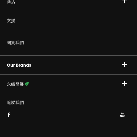
商店
無線
支援
耳機
非仿冒
關於我們
家庭音響
授權經銷商
Harman Corporate
JBL Quantum 系列
Our Brands
產品支援
事業
Specialty Audio
永續發展
隱私政策
JBL 部落格
瞭解更多資訊
追蹤我們
Cookie 政策
網站索引