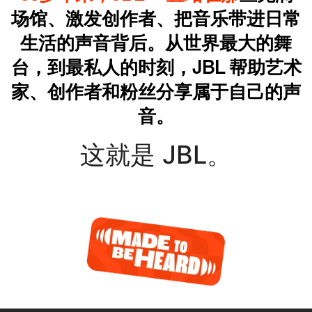
场
馆
、
激
发
创
作
者
、
把
音
乐
带
进
日
常
生
活
的
声
音
背
后
。
从
世
界
最
大
的
舞
台
，
到
最
私
人
的
时
刻
，
J
B
L
帮
助
艺
术
家
、
创
作
者
和
粉
丝
分
享
属
于
自
己
的
声
音
。
这就是 JBL。