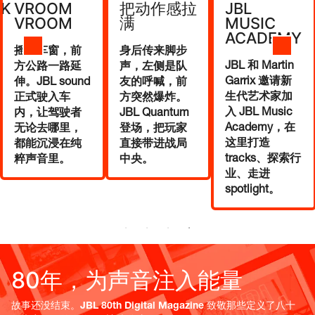
把动作感拉
VROOM
K
JBL
满
VROOM
MUSIC
ACADEMY
身后传来脚步
摇下车窗，前
JBL 和 Martin
声，左侧是队
方公路一路延
Garrix 邀请新
友的呼喊，前
伸。JBL sound
生代艺术家加
方突然爆炸。
正式驶入车
入 JBL Music
JBL Quantum
内，让驾驶者
Academy，在
登场，把玩家
无论去哪里，
这里打造
直接带进战局
都能沉浸在纯
tracks、探索行
中央。
粹声音里。
业、走进
spotlight。
80年，为声音注入能量
故事还没结束。JBL 80th Digital Magazine 致敬那些定义了八十