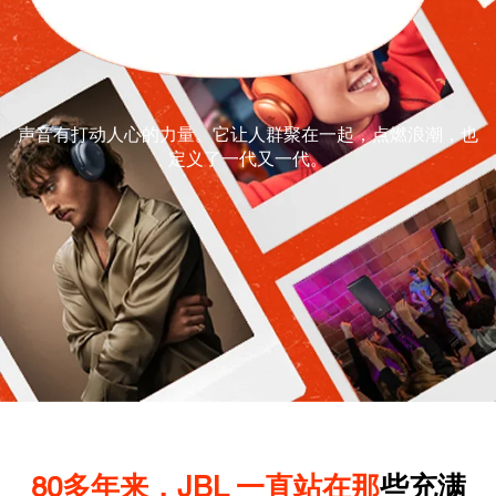
声音有打动人心的力量。它让人群聚在一起，点燃浪潮，也
定义了一代又一代。
8
0
多
年
来
，
J
B
L
一
直
站
在
那
些
充
满