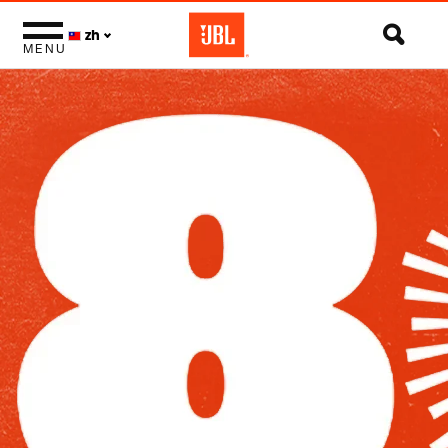
zh
MENU