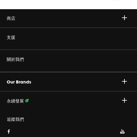
商店
無線
支援
耳機
非仿冒
關於我們
家庭音響
授權經銷商
Harman Corporate
JBL Quantum 系列
Our Brands
產品支援
事業
Specialty Audio
永續發展
隱私政策
JBL 部落格
瞭解更多資訊
追蹤我們
Cookie 政策