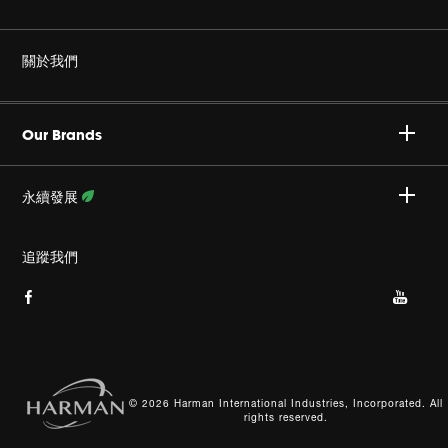
耳機
非仿冒
關於我們
家庭音響
授權經銷商
Harman Corporate
JBL Quantum 系列
Our Brands
產品支援
事業
Specialty Audio
永續發展
隱私政策
JBL 部落格
瞭解更多資訊
追蹤我們
Cookie 政策
網站索引
© 2026 Harman International Industries, Incorporated. All
rights reserved.