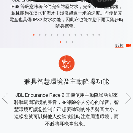
IP68 等級意味著它們完全防塵防水，完全防止固體顆粒，
並且能夠在淡水和海水中浸沒超過一米的深度。即使是充
電盒也具備 IPX2 防水功能，因此它也能在您下雨天跑步時
隨身攜帶。
影片
兼具智慧環境及主動降噪功能
st
JBL Endurance Race 2 耳機使用主動降噪功能來
每
點一
聆聽周圍環境的聲音，並濾除令人分心的噪音。智
的
。
慧環境可讓您控制自己想要聽到的外界聲音大小，
吹
這樣您就可以與他人交談或隨時注意周遭環境，而
不必將耳機拿出來。