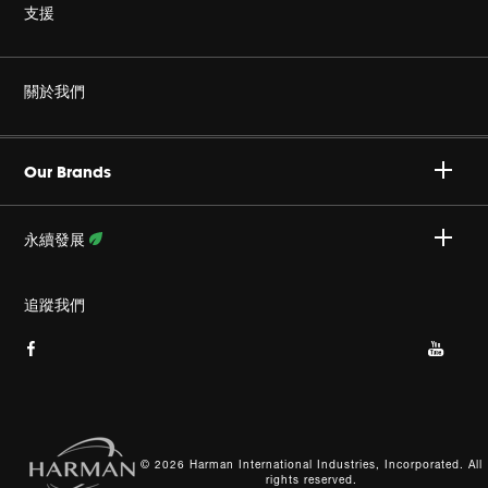
無線
支援
耳機
非仿冒
關於我們
家庭音響
授權經銷商
Harman Corporate
JBL Quantum 系列
Our Brands
產品支援
事業
Specialty Audio
永續發展
隱私政策
JBL 部落格
瞭解更多資訊
追蹤我們
Cookie 政策
網站索引
© 2026 Harman International Industries, Incorporated. All
rights reserved.