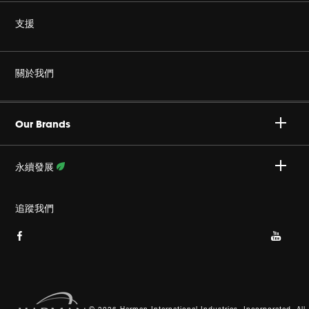
無線
支援
耳機
非仿冒
關於我們
家庭音響
授權經銷商
Harman Corporate
JBL Quantum 系列
Our Brands
產品支援
事業
Specialty Audio
永續發展
隱私政策
JBL 部落格
瞭解更多資訊
追蹤我們
Cookie 政策
網站索引