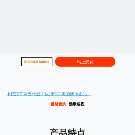
馬上購買
Variations
Promotions
不確定你需要什麼？找到你完美的便攜產品。
批發查詢:
點擊這裡
产品特点