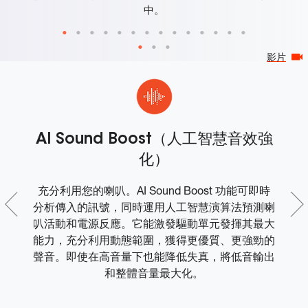
中。
影片
AI Sound Boost（人工智慧音效強
化）
製
充分利用您的喇叭。AI Sound Boost 功能可即時
J
紙
分析傳入的訊號，同時運用人工智慧演算法預測喇
攜
叭活動和電源反應。它能激發驅動單元發揮其最大
能力，充分利用動態範圍，獲得更優質、更強勁的
聲音。即使在高音量下也能降低失真，將低音輸出
和整體音量最大化。