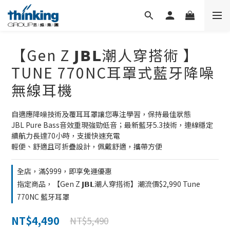
【Gen Z 𝗝𝗕𝗟潮人穿搭術 】
TUNE 770NC耳罩式藍牙降噪
無線耳機
自適應降噪技術及覆耳耳罩讓您專注學習，保持最佳狀態
JBL Pure Bass音效重現強勁低音；最新藍牙5.3技術，連線穩定
續航力長達70小時，支援快速充電
輕便、舒適且可折疊設計，佩戴舒適，攜帶方便
全店，滿$999，即享免運優惠
指定商品，【Gen Z 𝗝𝗕𝗟潮人穿搭術】潮流價$2,990 Tune
770NC 藍牙耳罩
NT$4,490
NT$5,490