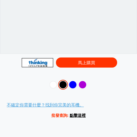
馬上購買
Variations
Promotions
不確定你需要什麼？找到你完美的耳機。
批發查詢:
點擊這裡