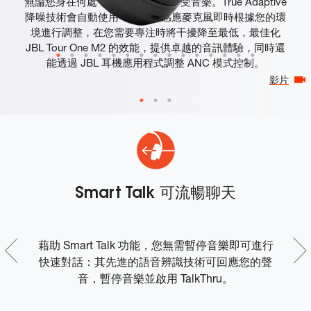
無論您身在何處，都能在生活中享受音樂。True Adaptive
降噪技術會自動使用 4 個噪聲感應麥克風即時根據您的環
境進行調整，在您需要專注時將干擾降至最低，最佳化
JBL Tour One M2 的效能，提供卓越的音訊體驗，同時還
能透過 JBL 耳機應用程式調整 ANC 模式控制。
影片
Smart Talk 可流暢聊天
定、
藉助 Smart Talk 功能，您無需暫停音樂即可進行
。
快速對話：其先進的語音辨識技術可回應您的聲
不會
音，暫停音樂並啟用 TalkThru。
訊
。