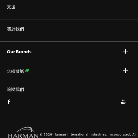
無線
支援
耳機
非仿冒
關於我們
家庭音響
授權經銷商
Harman Corporate
JBL Quantum 系列
Our Brands
產品支援
事業
Specialty Audio
永續發展
隱私政策
JBL 部落格
瞭解更多資訊
追蹤我們
Cookie 政策
網站索引
© 2026 Harman International Industries, Incorporated. All