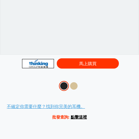
馬上購買
Variations
Promotions
不確定你需要什麼？找到你完美的耳機。
批發查詢:
點擊這裡