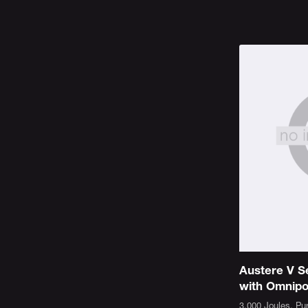
Austere V S
with Omnip
3,000 Joules, Pu