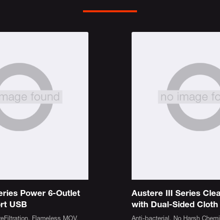
eries Power 6-Outlet
Austere III Series Cle
ort USB
with Dual-Sided Cloth
reFiltration, Flameless MOV,
Anti-bacterial, No Harsh Chem