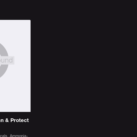
an & Protect
icals, Ammonia-