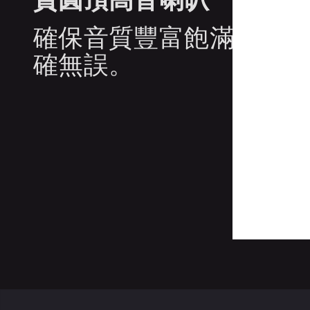
確保音質豐富飽滿、生動
確無誤。