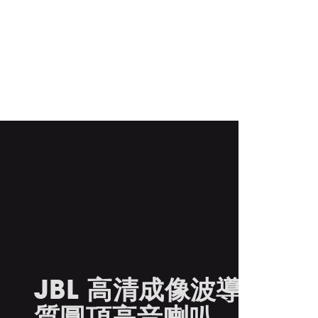
JBL 高清成像波導設計和
質圓頂高音喇叭